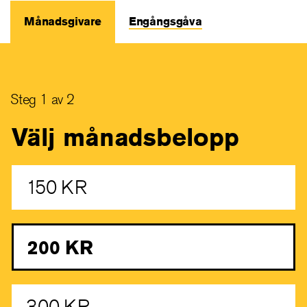
Månadsgivare
Engångsgåva
(aktiv
flik)
Steg 1 av 2
Välj månadsbelopp
150 KR
200 KR
300 KR