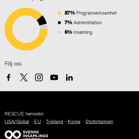
87%
Programverksamhet
7%
Administration
6%
Insamling
Följ oss
RESCUE hemsidor:
USA/Global
EU
Tyskland
Korea
Storbritannien